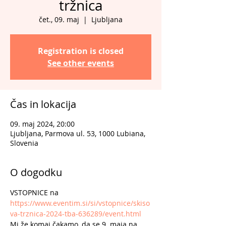
tržnica
čet., 09. maj
  |  
Ljubljana
Registration is closed
See other events
Čas in lokacija
09. maj 2024, 20:00
Ljubljana, Parmova ul. 53, 1000 Lubiana,
Slovenia
O dogodku
VSTOPNICE na 
https://www.eventim.si/si/vstopnice/skiso
va-trznica-2024-tba-636289/event.html
Mi že komaj čakamo, da se 9. maja na 