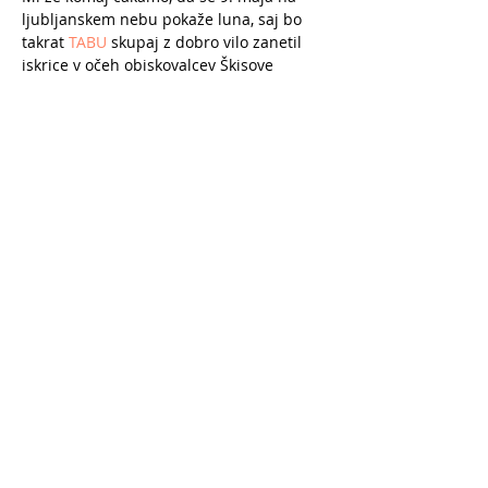
ljubljanskem nebu pokaže luna, saj bo 
takrat 
TABU
 skupaj z dobro vilo zanetil 
iskrice v očeh obiskovalcev Škisove 
tržnice!
PS. Baje bo letos nasmejano sonce 
pokukalo izza oblakov in sijalo na vse 
ljudi
Deli dogodek
© 2025 by TABU. Vse pravice pridržane