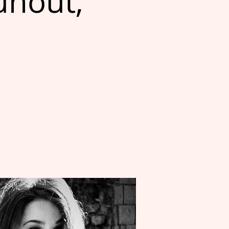
unout,