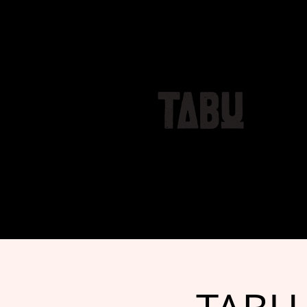
Domov
Novice
Konc