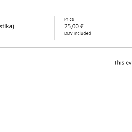
Price
tika)
25,00 €
DDV included
This ev