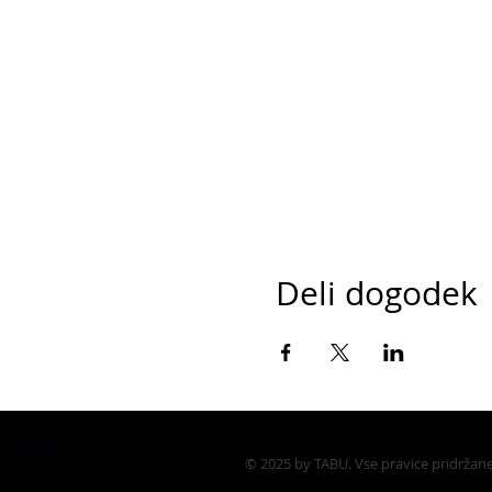
Deli dogodek
© 2025 by TABU. Vse pravice pridržan