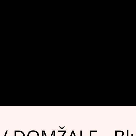
erti
O nas
Kontakt / povpraševanje
Trgovina