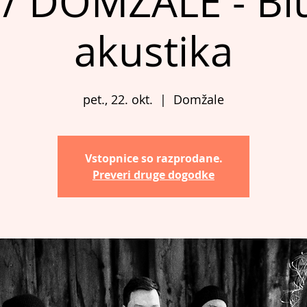
/ DOMŽALE - Bl
akustika
pet., 22. okt.
  |  
Domžale
Vstopnice so razprodane.
Preveri druge dogodke