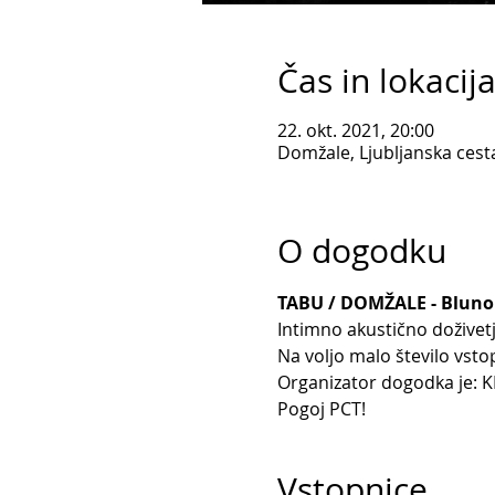
Čas in lokacij
22. okt. 2021, 20:00
Domžale, Ljubljanska cest
O dogodku
TABU / DOMŽALE - Blunou
Intimno akustično doživet
Na voljo malo število vsto
Organizator dogodka je: K
Pogoj PCT! 
Vstopnice